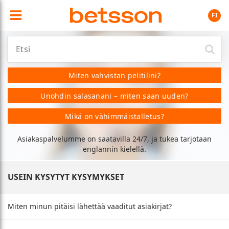
FI
Miten vahvistan pelitilini?
Unohdin salasanani – miten saan uuden?
Mikä on vähimmäistalletus?
Asiakaspalvelumme on saatavilla 24/7, ja tukea tarjotaan
englannin kielellä.
USEIN KYSYTYT KYSYMYKSET
Miten minun pitäisi lähettää vaaditut asiakirjat?