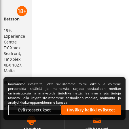
Betsson
199,
Experience
Centre
Ta' Xbiex
Seafront,
Ta' Xbiex,
XBX 1027,
Malta.
800115290
Käytämme evästeitä, jotta sivustomme toimii oikein ja voimme
personoida sisältöä ja mainoksia, tarjota sosiaalisen median
ominaisuuksia ja analysoida tietoliikennettä. Jaamme myös tietoja
Lue
tavasta, jolla käytät sivustoamme sosiaalisen median, mainonta- ja
vastuullisesta
analytiikkakumppaneidemme kanssa.
pelaamisesta
Evästeasetukset
Hyväksy kaikki evästeet
ja
tarjoamistamme
työkaluista
täältä
.