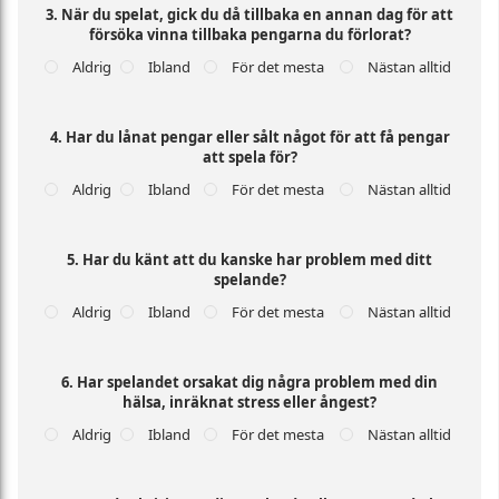
3. När du spelat, gick du då tillbaka en annan dag för att
försöka vinna tillbaka pengarna du förlorat?
Aldrig
Ibland
För det mesta
Nästan alltid
4. Har du lånat pengar eller sålt något för att få pengar
att spela för?
Aldrig
Ibland
För det mesta
Nästan alltid
5. Har du känt att du kanske har problem med ditt
spelande?
Aldrig
Ibland
För det mesta
Nästan alltid
6. Har spelandet orsakat dig några problem med din
hälsa, inräknat stress eller ångest?
Aldrig
Ibland
För det mesta
Nästan alltid